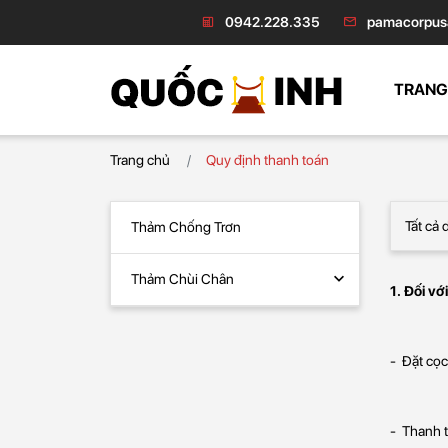
0942.228.335
pamacorpus
TRANG
Trang chủ
Quy định thanh toán
Thảm Chống Trơn
Thảm Chùi Chân
1. Đối v
- Đặt cọc
- Thanh t