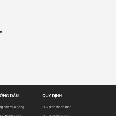
ện
ỚNG DẪN
QUY ĐỊNH
g dẫn mua hàng
Quy định thanh toán