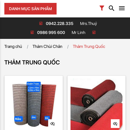
DANH MỤC SẢN PHẨM
0942.228.335
Mrs.Thuỷ
0986 995 600
Mr Linh
Trang chủ
Thảm Chùi Chân
Thảm Trung Quốc
THẢM TRUNG QUỐC