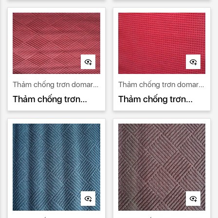
domart 13
domart 12
Thảm chống trơn domart
Thảm chống trơn domart
11
10
Thảm chống trơn
Thảm chống trơn
domart 11
domart 10