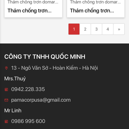
Thảm chống trơn domart
Thảm chống trơn domart
09
08
Thảm chống trơn
Thảm chống trơn
domart 09
domart 08
1
2
3
4
»
Next
CÔNG TY TNHH QUỐC MINH
13 - Ngô Văn Sở - Hoàn Kiếm - Hà Nội
Mrs.Thuỷ
0942.228.335
pamacorpusa@gmail.com
Mr Linh
0986 995 600