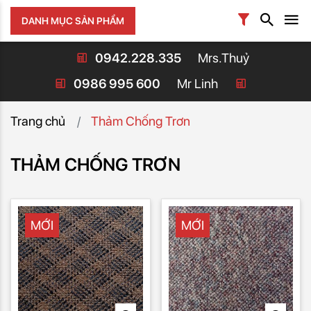
DANH MỤC SẢN PHẨM
0942.228.335
Mrs.Thuỷ
0986 995 600
Mr Linh
Trang chủ
Thảm Chống Trơn
THẢM CHỐNG TRƠN
MỚI
MỚI