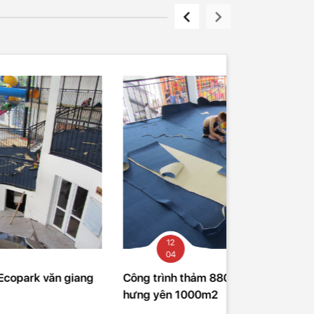
12
04
 trình thảm 880 tại Ecopark văn giang
 yên 1000m2