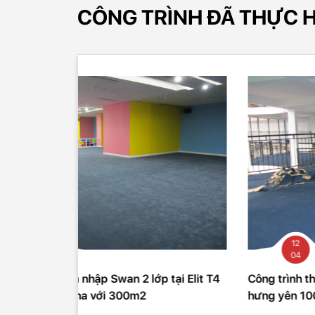
CÔNG TRÌNH ĐÃ THỰC H
12
04
ớp tại Elit T4
Công trình thảm 880 tại Ecopark văn gia
hưng yên 1000m2