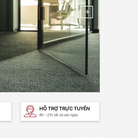
HỖ TRỢ TRỰC TUYẾN
8h - 21h tất cả các ngày