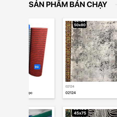
SẢN PHẨM BÁN CHẠY
MỚ
02124
Thảm tr
02124
Thảm t
MỚ