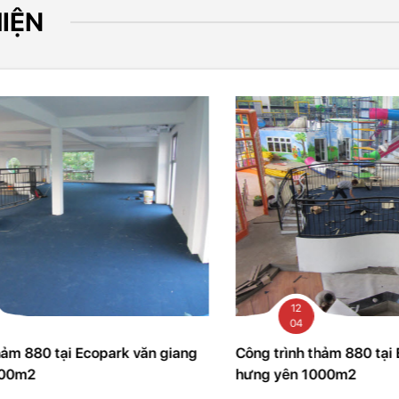
IỆN
12
04
ng
Công trình thảm 880 tại Ecopark văn giang
Công
hưng yên 1000m2
hưng