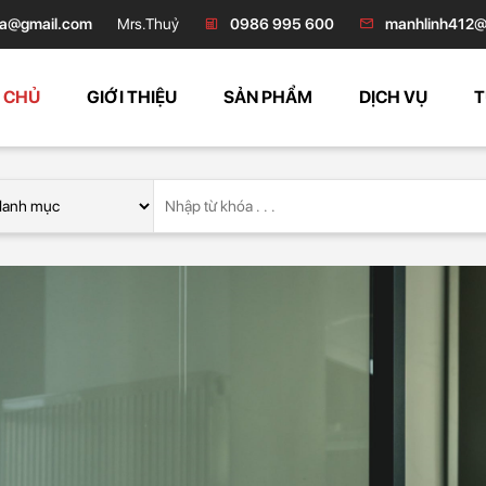
a@gmail.com
Mrs.Thuỷ
0986 995 600
manhlinh412@
 CHỦ
GIỚI THIỆU
SẢN PHẨM
DỊCH VỤ
T