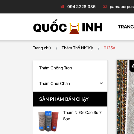
0942.228.335
pamacorpus
TRANG
Trang chủ
Thảm Thổ Nhĩ Kỳ
9125A
Thảm Chống Trơn
Thảm Chùi Chân
SẢN PHẨM BÁN CHẠY
Thảm Nỉ Đế Cao Su 7
Sọc