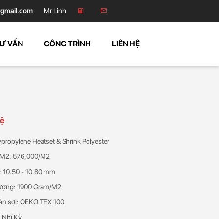
gmail.com
Mr Linh
Ư VẤN
CÔNG TRÌNH
LIÊN HỆ
hệ
lypropylene Heatset & Shrink Polyester
/M2: 576,000/M2
: 10.50 - 10.80 mm
lượng: 1900 Gram/M2
àn sợi: OEKO TEX 100
 Nhĩ Kỳ