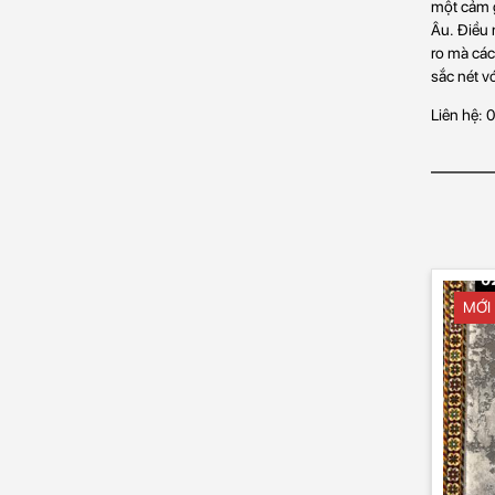
một cảm g
Âu. Điều 
ro mà các
sắc nét với
Liên hệ:
MỚI