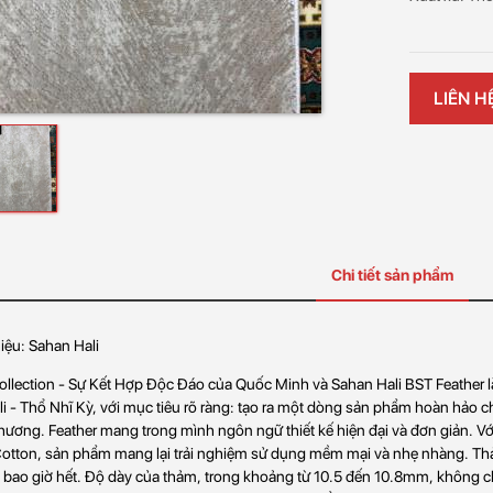
LIÊN H
Chi tiết sản phẩm
ệu: Sahan Hali
ollection - Sự Kết Hợp Độc Đáo của Quốc Minh và Sahan Hali BST Feather là
i - Thổ Nhĩ Kỳ, với mục tiêu rõ ràng: tạo ra một dòng sản phẩm hoàn hảo ch
hương. Feather mang trong mình ngôn ngữ thiết kế hiện đại và đơn giản. V
otton, sản phẩm mang lại trải nghiệm sử dụng mềm mại và nhẹ nhàng. Thả
bao giờ hết. Độ dày của thảm, trong khoảng từ 10.5 đến 10.8mm, không ch