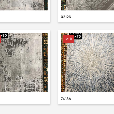
02126
MỚI
7418A