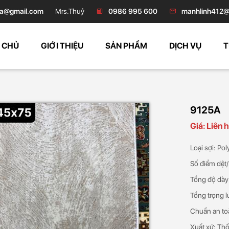
a@gmail.com
Mrs.Thuỷ
0986 995 600
manhlinh412@
 CHỦ
GIỚI THIỆU
SẢN PHẨM
DỊCH VỤ
T
9125A
Giá: Liên 
Loại sợi: Po
Số điểm dệt
Tổng độ dày
Tổng trọng 
Chuẩn an to
Xuất xứ: Thổ