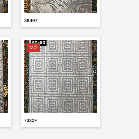
38497
MỚI
7330F