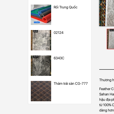
Rối Trung Quốc
02124
6343C
Thương hi
Thảm trải sàn CG-777
Feather C
Sahan Hal
hậu địa p
từ 100% C
dàng hơn 