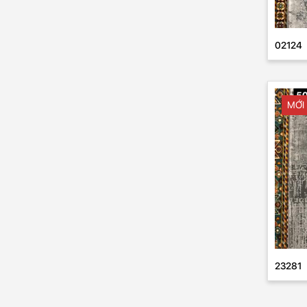
02124
MỚI
23281