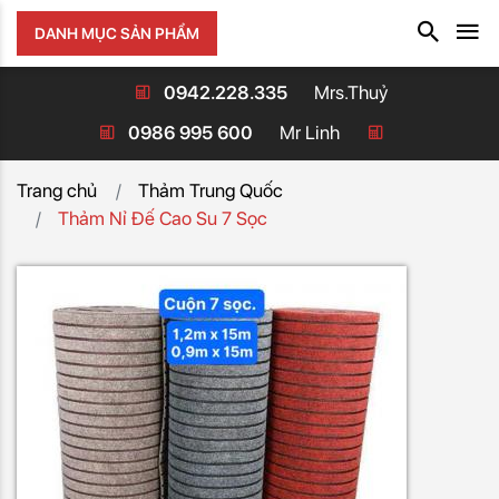
DANH MỤC SẢN PHẨM
0942.228.335
Mrs.Thuỷ
0986 995 600
Mr Linh
Trang chủ
Thảm Trung Quốc
Thảm Nỉ Đế Cao Su 7 Sọc