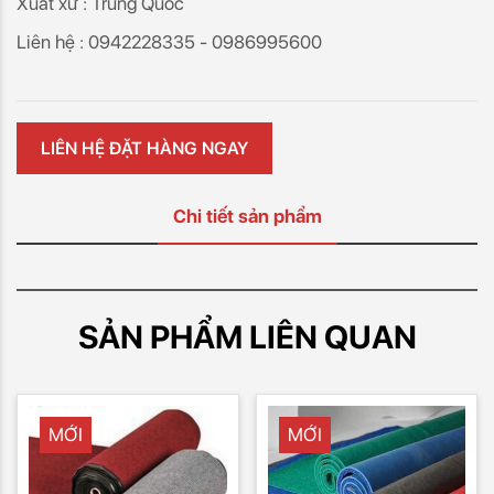
Xuất xứ : Trung Quốc
Liên hệ : 0942228335 - 0986995600
LIÊN HỆ ĐẶT HÀNG NGAY
Chi tiết sản phẩm
SẢN PHẨM LIÊN QUAN
MỚI
MỚI