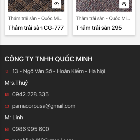
Thảm trải sàn - Quốc Minh
Thảm trải sàn - Quốc Minh
nhà nhập khẩu uy tín số 1.
nhà nhập khẩu uy tín số 1.
Thảm trải sàn CG-777
Thảm trải sàn 295
CÔNG TY TNHH QUỐC MINH
13 - Ngô Văn Sở - Hoàn Kiếm - Hà Nội
Mrs.Thuỷ
0942.228.335
pamacorpusa@gmail.com
Mr Linh
0986 995 600