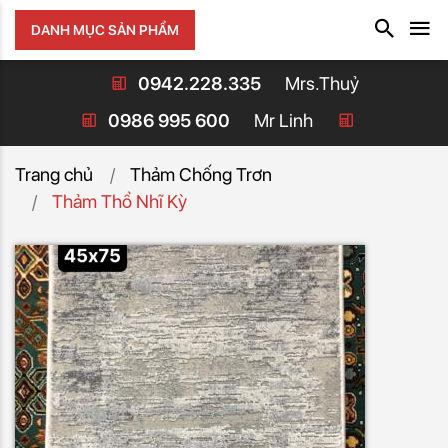
DANH MỤC SẢN PHẨM
0942.228.335
Mrs.Thuỷ
0986 995 600
Mr Linh
Trang chủ
Thảm Chống Trơn
Thảm Thổ Nhĩ Kỳ