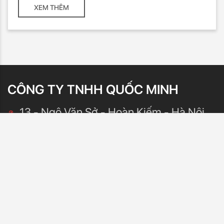
XEM THÊM
CÔNG TY TNHH QUỐC MINH
13 - Ngô Văn Sở - Hoàn Kiếm - Hà Nội
Mrs.Thuỷ
0942.228.335
pamacorpusa@gmail.com
Mr Linh
0986 995 600