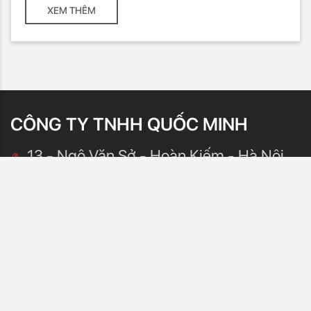
XEM THÊM
CÔNG TY TNHH QUỐC MINH
13 - Ngô Văn Sở - Hoàn Kiếm - Hà Nội
Mrs.Thuỷ
0942.228.335
pamacorpusa@gmail.com
Mr Linh
0986 995 600