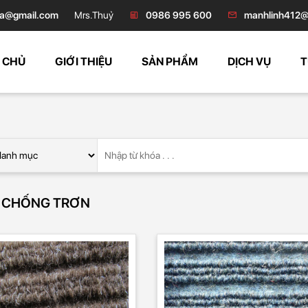
a@gmail.com
Mrs.Thuỷ
0986 995 600
manhlinh412@
 CHỦ
GIỚI THIỆU
SẢN PHẨM
DỊCH VỤ
T
 CHỐNG TRƠN