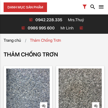
DANH MỤC SẢN PHẨM
0942.228.335
Mrs.Thuỷ
0986 995 600
Mr Linh
Trang chủ
Thảm Chống Trơn
THẢM CHỐNG TRƠN