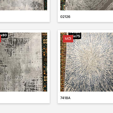
02126
MỚI
7418A