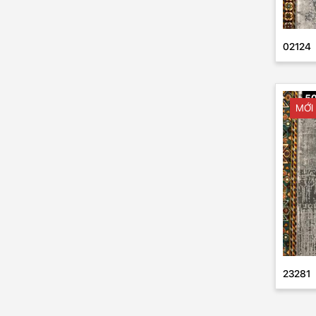
02124
MỚI
23281