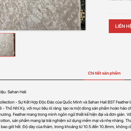
LIÊN H
Chi tiết sản phẩm
ệu: Sahan Hali
ollection - Sự Kết Hợp Độc Đáo của Quốc Minh và Sahan Hali BST Feather là
i - Thổ Nhĩ Kỳ, với mục tiêu rõ ràng: tạo ra một dòng sản phẩm hoàn hảo ch
hương. Feather mang trong mình ngôn ngữ thiết kế hiện đại và đơn giản. V
otton, sản phẩm mang lại trải nghiệm sử dụng mềm mại và nhẹ nhàng. Thả
bao giờ hết. Độ dày của thảm, trong khoảng từ 10.5 đến 10.8mm, không ch