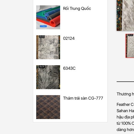
Rối Trung Quốc
02124
6343C
Thương hi
Thảm trải sàn CG-777
Feather C
Sahan Hal
hậu địa p
từ 100% C
dàng hơn 