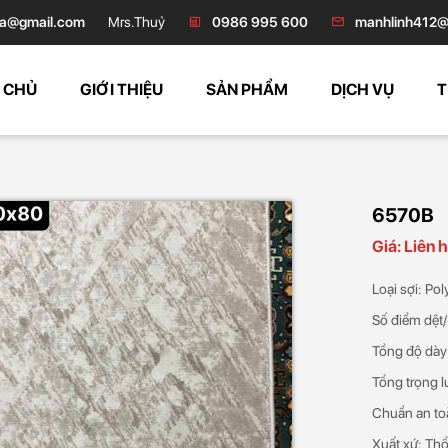
a@gmail.com
Mrs.Thuỷ
0986 995 600
manhlinh412@
 CHỦ
GIỚI THIỆU
SẢN PHẨM
DỊCH VỤ
T
6570B
Giá: Liên 
Loại sợi: Po
Số điểm dệt
Tổng độ dày
Tổng trọng 
Chuẩn an to
Xuất xứ: Thổ