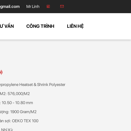
gmail.com
Mr Linh
Ư VẤN
CÔNG TRÌNH
LIÊN HỆ
hệ
lypropylene Heatset & Shrink Polyester
/M2: 576,000/M2
: 10.50 - 10.80 mm
lượng: 1900 Gram/M2
àn sợi: OEKO TEX 100
 Nhĩ Kỳ