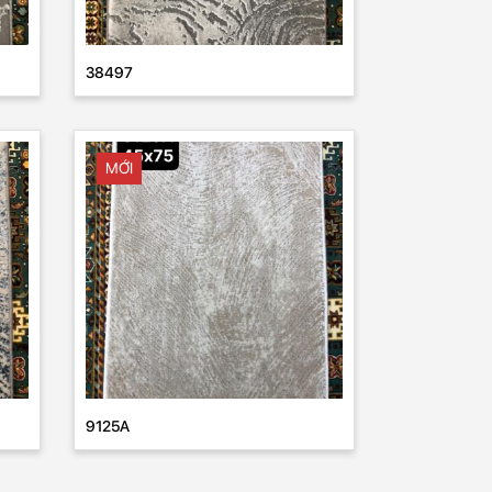
38497
MỚI
9125A