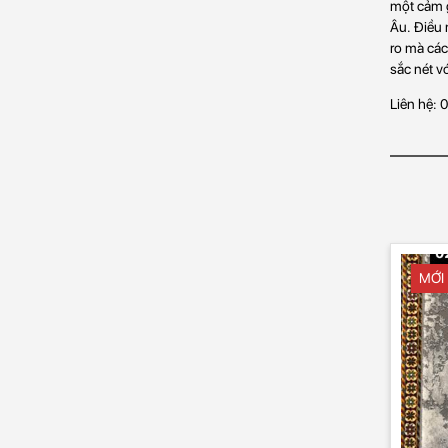
một cảm g
Âu. Điều 
ro mà các
sắc nét với
Liên hệ:
MỚI