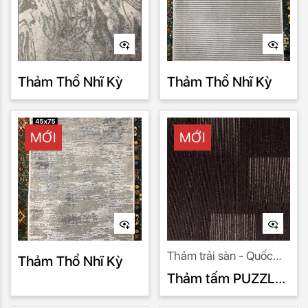
Thảm Thổ Nhĩ Kỳ
Thảm Thổ Nhĩ Kỳ
MỚI
MỚI
Thảm trải sàn - Quốc
Thảm Thổ Nhĩ Kỳ
Minh nhà nhập khẩu uy
Thảm tấm PUZZLE
tín số 1.
PU 997