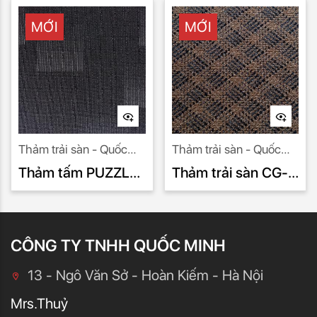
MỚI
MỚI
Thảm trải sàn - Quốc
Thảm trải sàn - Quốc
Minh nhà nhập khẩu uy
Minh nhà nhập khẩu uy
Thảm tấm PUZZLE
Thảm trải sàn CG-
tín số 1.
tín số 1.
PU 995
777
CÔNG TY TNHH QUỐC MINH
13 - Ngô Văn Sở - Hoàn Kiếm - Hà Nội
Mrs.Thuỷ