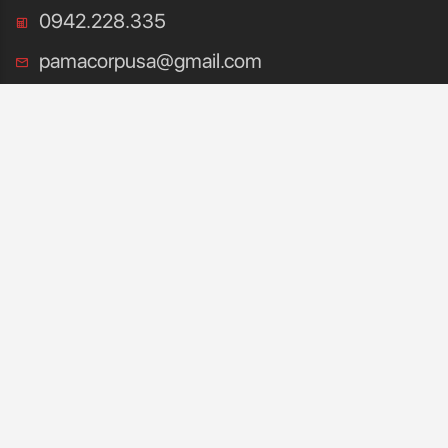
0942.228.335
pamacorpusa@gmail.com
Mr Linh
0986 995 600
manhlinh412@gmail.com
CHÍNH SÁCH
ĐẠI LÝ
HƯỚNG DẪN
QUY ĐỊNH