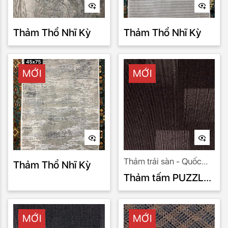
Thảm Thổ Nhĩ Kỳ
Thảm Thổ Nhĩ Kỳ
MỚI
MỚI
Thảm trải sàn - Quốc
Thảm Thổ Nhĩ Kỳ
Minh nhà nhập khẩu uy
Thảm tấm PUZZLE
tín số 1.
PU 997
MỚI
MỚI