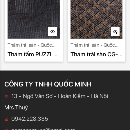
Thảm trải sàn - Quốc
Thảm trải sàn - Quốc
Minh nhà nhập khẩu uy
Minh nhà nhập khẩu uy
Thảm tấm PUZZLE
Thảm trải sàn CG-
tín số 1.
tín số 1.
PU 995
777
CÔNG TY TNHH QUỐC MINH
13 - Ngô Văn Sở - Hoàn Kiếm - Hà Nội
Mrs.Thuỷ
0942.228.335
pamacorpusa@gmail.com