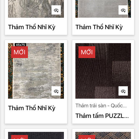
Thảm Thổ Nhĩ Kỳ
Thảm Thổ Nhĩ Kỳ
MỚI
MỚI
Thảm trải sàn - Quốc
Thảm Thổ Nhĩ Kỳ
Minh nhà nhập khẩu uy
Thảm tấm PUZZLE
tín số 1.
PU 997