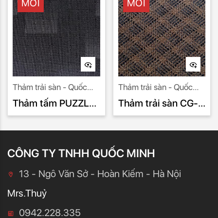
MỚI
MỚI
Thảm trải sàn - Quốc
Thảm trải sàn - Quốc
Minh nhà nhập khẩu uy
Minh nhà nhập khẩu uy
Thảm tấm PUZZLE
Thảm trải sàn CG-
tín số 1.
tín số 1.
PU 995
777
CÔNG TY TNHH QUỐC MINH
13 - Ngô Văn Sở - Hoàn Kiếm - Hà Nội
Mrs.Thuỷ
0942.228.335