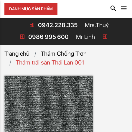
DANH MỤC SẢN PHẨM
0942.228.335
Mrs.Thuỷ
0986 995 600
Mr Linh
Trang chủ
Thảm Chống Trơn
Thảm trải sàn Thái Lan 001