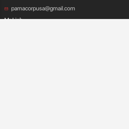
pamacorpusa@gmail.com
Mr Linh
0986 995 600
manhlinh412@gmail.com
CHÍNH SÁCH
ĐẠI LÝ
HƯỚNG DẪN
QUY ĐỊNH